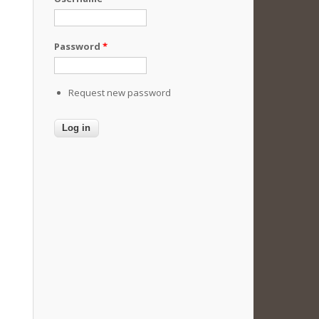
Password
*
Request new password