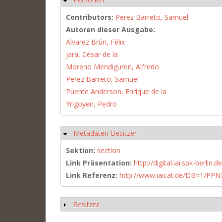
Contributors:
Perez Barreto, Samuel
Autoren dieser Ausgabe:
Alvarez Brún, Félix
Jara, César de la
Moreno Mendiguren, Alfredo
Perez Barreto, Samuel
Puente Anderson, Enrique de la
Yrigoyen, Pedro
Metadaten Besitzer
Hide
Sektion:
section
Link Präsentation:
http://digital.iai.spk-berli
Link Referenz:
http://www.iaicat.de/DB=1/P
Besitzer
Show