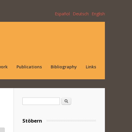
Español
Deutsch
English
work
Publications
Bibliography
Links
Search form
Search
Stöbern