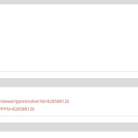
n.de/viewer/ppnresolver?id=828588120
PN?PPN=828588120