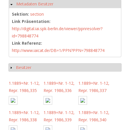
Metadaten Besitzer
Hide
Sektion:
section
Link Präsentation:
http://digital.iai.spk-berlin.de/viewer/ppnresolver?
id=798848774
Link Referenz:
http://www.iaicat.de/DB=1/PPN?PPN=798848774
Besitzer
Show
1.1889=Nr. 1-12,
1.1889=Nr. 1-12,
1.1889=Nr. 1-12,
Repr. 1986,335
Repr. 1986,336
Repr. 1986,337
1.1889=Nr. 1-12,
1.1889=Nr. 1-12,
1.1889=Nr. 1-12,
Repr. 1986,338
Repr. 1986,339
Repr. 1986,340