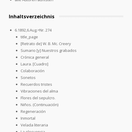
Inhaltsverzeichnis
6.1892,6.Aug.=Nr. 274
title_page
[Retrato de] W. B. Mc. Creery
Sumario [y] Nuestros grabados
Crónica general
Laura. [Cuadro]
Colaboración
Sonetos
Recuerdos tristes
Vibraciones del alma
Flores del sepulcro.
Niños. (Continuación)
Regeneración
Inmortal
Velada literaria
La elocuencia.