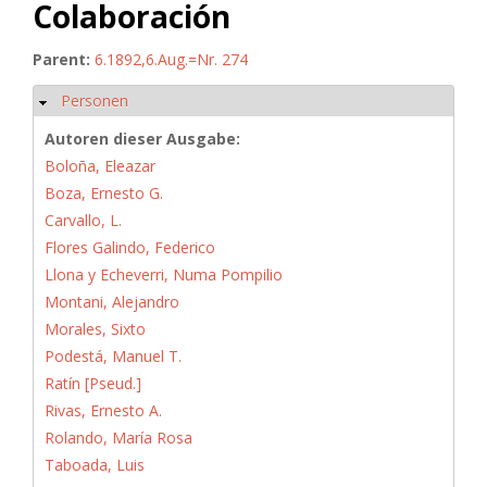
Colaboración
Parent:
6.1892,6.Aug.=Nr. 274
Personen
Hide
Autoren dieser Ausgabe:
Boloña, Eleazar
Boza, Ernesto G.
Carvallo, L.
Flores Galindo, Federico
Llona y Echeverri, Numa Pompilio
Montani, Alejandro
Morales, Sixto
Podestá, Manuel T.
Ratín [Pseud.]
Rivas, Ernesto A.
Rolando, María Rosa
Taboada, Luis