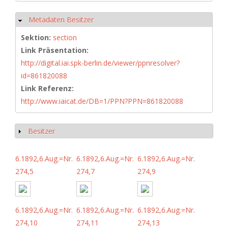
Metadaten Besitzer
Hide
Sektion:
section
Link Präsentation:
http://digital.iai.spk-berlin.de/viewer/ppnresolver?
id=861820088
Link Referenz:
http://www.iaicat.de/DB=1/PPN?PPN=861820088
Besitzer
Show
6.1892,6.Aug.=Nr.
6.1892,6.Aug.=Nr.
6.1892,6.Aug.=Nr.
274,5
274,7
274,9
6.1892,6.Aug.=Nr.
6.1892,6.Aug.=Nr.
6.1892,6.Aug.=Nr.
274,10
274,11
274,13