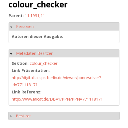
colour_checker
Parent:
11.1931,11
Personen
Hide
Autoren dieser Ausgabe:
Metadaten Besitzer
Hide
Sektion:
colour_checker
Link Präsentation:
http://digital.iai.spk-berlin.de/viewer/ppnresolver?
id=771118171
Link Referenz:
http://www.iaicat.de/DB=1/PPN?PPN=771118171
Besitzer
Show