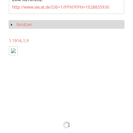
http://www.iaicat.de/DB=1/PPN?PPN=1028835930
Besitzer
Show
1.1916,1,9