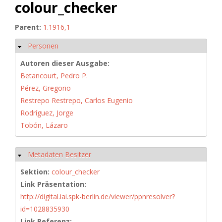
colour_checker
Parent:
1.1916,1
Personen
Hide
Autoren dieser Ausgabe:
Betancourt, Pedro P.
Pérez, Gregorio
Restrepo Restrepo, Carlos Eugenio
Rodríguez, Jorge
Tobón, Lázaro
Metadaten Besitzer
Hide
Sektion:
colour_checker
Link Präsentation:
http://digital.iai.spk-berlin.de/viewer/ppnresolver?
id=1028835930
Link Referenz: