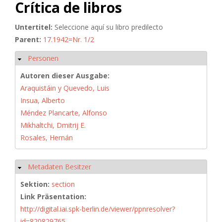
Crítica de libros
Untertitel:
Seleccione aquí su libro predilecto
Parent:
17.1942=Nr. 1/2
Personen
Hide
Autoren dieser Ausgabe:
Araquistáin y Quevedo, Luis
Insua, Alberto
Méndez Plancarte, Alfonso
Mikhaltchi, Dmitrij E.
Rosales, Hernán
Metadaten Besitzer
Hide
Sektion:
section
Link Präsentation:
http://digital.iai.spk-berlin.de/viewer/ppnresolver?
id=820829765