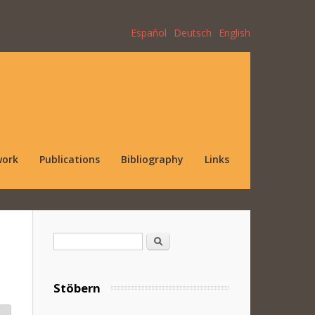
Español
Deutsch
English
work
Publications
Bibliography
Links
Search form
Search
Stöbern