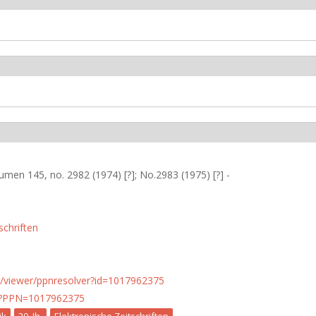
men 145, no. 2982 (1974) [?]; No.2983 (1975) [?] -
schriften
n.de/viewer/ppnresolver?id=1017962375
PN?PPN=1017962375
ik
20. Jh.
Elektronische Zeitschriften