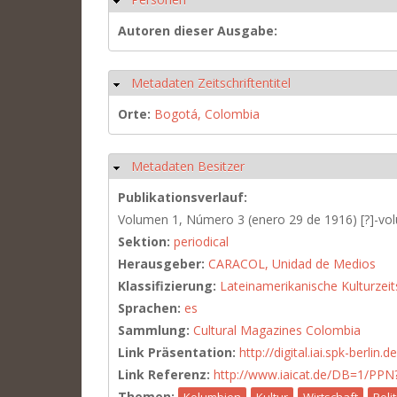
Autoren dieser Ausgabe:
Metadaten Zeitschriftentitel
Hide
Orte:
Bogotá, Colombia
Metadaten Besitzer
Hide
Publikationsverlauf:
Volumen 1, Número 3 (enero 29 de 1916) [?]-volu
Sektion:
periodical
Herausgeber:
CARACOL, Unidad de Medios
Klassifizierung:
Lateinamerikanische Kulturzeit
Sprachen:
es
Sammlung:
Cultural Magazines Colombia
Link Präsentation:
http://digital.iai.spk-berli
Link Referenz:
http://www.iaicat.de/DB=1/P
Themen:
Kolumbien
Kultur
Wirtschaft
Polit