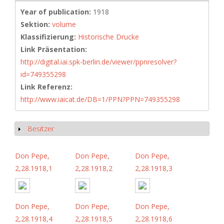
Year of publication:
1918
Sektion:
volume
Klassifizierung:
Historische Drucke
Link Präsentation:
http://digital.iai.spk-berlin.de/viewer/ppnresolver?
id=749355298
Link Referenz:
http://www.iaicat.de/DB=1/PPN?PPN=749355298
Besitzer
Show
Don Pepe,
Don Pepe,
Don Pepe,
2,28.1918,1
2,28.1918,2
2,28.1918,3
Don Pepe,
Don Pepe,
Don Pepe,
2,28.1918,4
2,28.1918,5
2,28.1918,6