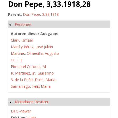
Don Pepe, 3,33.1918,28
Parent:
Don Pepe, 3,33.1918
Personen
Hide
Autoren dieser Ausgabe:
Clark, Ismael
Martí y Pérez, José Julián
Martínez Olmedilla, Augusto
O., F. J.
Pimentel Coronel, M.
R. Martínez, Jr., Guillermo
S. de la Peña, Dulce María
Samaniego, Félix María
Metadaten Besitzer
Hide
DFG-Viewer
Sektion:
page