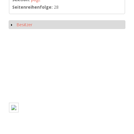
Seitenreihenfolge:
28
Besitzer
Show