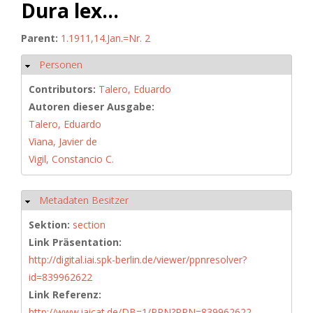
Dura lex...
Parent:
1.1911,14.Jan.=Nr. 2
Personen
Hide
Contributors:
Talero, Eduardo
Autoren dieser Ausgabe:
Talero, Eduardo
Viana, Javier de
Vigil, Constancio C.
Metadaten Besitzer
Hide
Sektion:
section
Link Präsentation:
http://digital.iai.spk-berlin.de/viewer/ppnresolver?
id=839962622
Link Referenz:
http://www.iaicat.de/DB=1/PPN?PPN=839962622