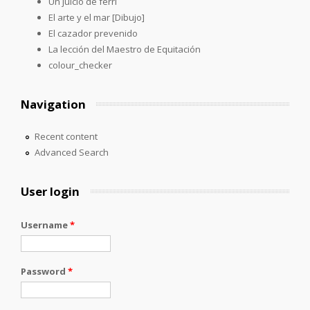
Un juicio de ferri
El arte y el mar [Dibujo]
El cazador prevenido
La lección del Maestro de Equitación
colour_checker
Navigation
Recent content
Advanced Search
User login
Username
*
Password
*