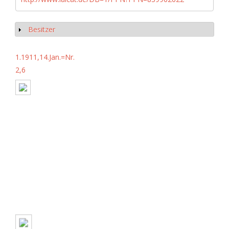
Besitzer
Show
1.1911,14.Jan.=Nr.
2,6