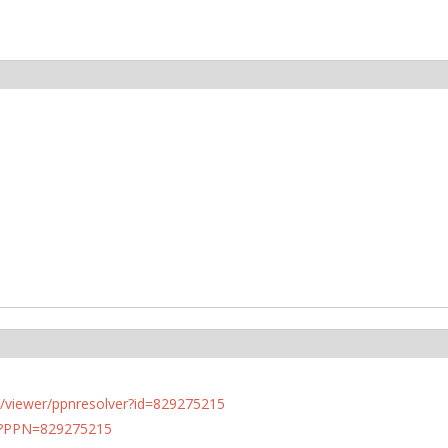
n.de/viewer/ppnresolver?id=829275215
PN?PPN=829275215