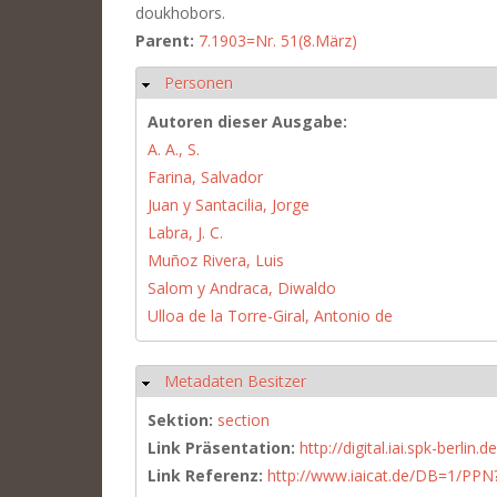
doukhobors.
Parent:
7.1903=Nr. 51(8.März)
Personen
Hide
Autoren dieser Ausgabe:
A. A., S.
Farina, Salvador
Juan y Santacilia, Jorge
Labra, J. C.
Muñoz Rivera, Luis
Salom y Andraca, Diwaldo
Ulloa de la Torre-Giral, Antonio de
Metadaten Besitzer
Hide
Sektion:
section
Link Präsentation:
http://digital.iai.spk-berli
Link Referenz:
http://www.iaicat.de/DB=1/P