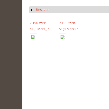
Besitzer
Show
7.1903=Nr.
7.1903=Nr.
51(8.März),5
51(8.März),6