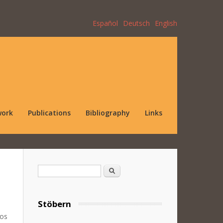
Español
Deutsch
English
work
Publications
Bibliography
Links
Search form
Search
Stöbern
Los