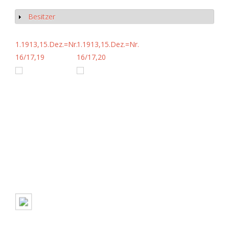
Besitzer
Show
1.1913,15.Dez.=Nr.
1.1913,15.Dez.=Nr.
16/17,19
16/17,20