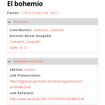
El bohemio
Parent:
1.1913,15.Dez.=Nr. 16/17
Personen
Hide
Contributors:
Centurión, Leopoldo
Autoren dieser Ausgabe:
Centurión, Leopoldo
Guille, N. O.
Metadaten Besitzer
Hide
Sektion:
section
Link Präsentation:
http://digital.iai.spk-berlin.de/viewer/ppnresolver?
id=88486264X
Link Referenz:
http://www.iaicat.de/DB=1/PPN?PPN=88486264X