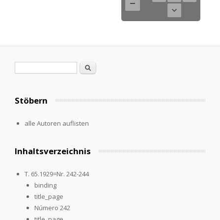
Search form
Search
Stöbern
alle Autoren auflisten
Inhaltsverzeichnis
T. 65.1929=Nr. 242-244
binding
title_page
Número 242
title_page