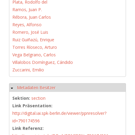
Plata, Rodolfo del
Ramos, Juan P.
Rébora, Juan Carlos
Reyes, Alfonso
Romero, José Luis
Ruiz Guiñazú, Enrique
Torres Ríoseco, Arturo
Vega Belgrano, Carlos
Villalobos Domínguez, Cándido
Zuccarini, Emilio
Metadaten Besitzer
Hide
Sektion:
section
Link Präsentation:
http://digital.iai.spk-berlin.de/viewer/ppnresolver?
id=790174596
Link Referenz: