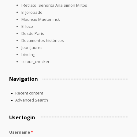
[Retrato] Señorita Ana Simón Miltos
El Jorobado
Mauricio Maeterlinck
El loco
Desde París
Documentos históricos
Jean Jaures
binding
colour_checker
Navigation
Recent content
Advanced Search
User login
Username
*