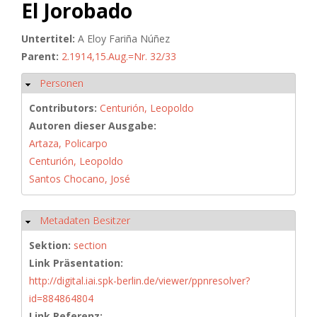
El Jorobado
Untertitel:
A Eloy Fariña Núñez
Parent:
2.1914,15.Aug.=Nr. 32/33
Personen
Hide
Contributors:
Centurión, Leopoldo
Autoren dieser Ausgabe:
Artaza, Policarpo
Centurión, Leopoldo
Santos Chocano, José
Metadaten Besitzer
Hide
Sektion:
section
Link Präsentation:
http://digital.iai.spk-berlin.de/viewer/ppnresolver?
id=884864804
Link Referenz: