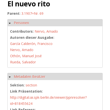
El nuevo rito
Parent:
3.1907=Nr. 69
Personen
Hide
Contributors:
Nervo, Amado
Autoren dieser Ausgabe:
García Calderón, Francisco
Nervo, Amado
Othón, Manuel José
Rueda, Salvador
Metadaten Besitzer
Hide
Sektion:
section
Link Präsentation:
http://digital.iai.spk-berlin.de/viewer/ppnresolver?
id=818455624
Link Referenz: