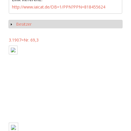
http://www.iaicat.de/DB=1/PPN?PPN=818455624
Besitzer
Show
3.1907=Nr. 69,3