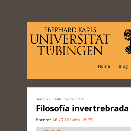
Home
Blog
Home
» Filosofía invertrebrada
You are here
Filosofía invertrebrada
Parent:
Año 7.1924=Nr. 69/70
Personen
Hide