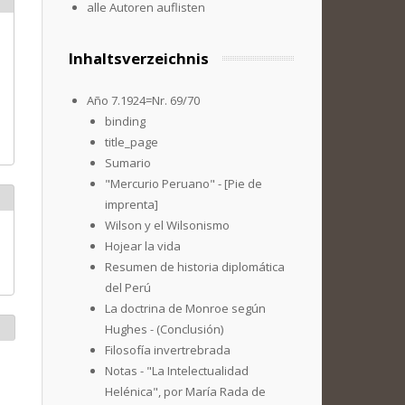
alle Autoren auflisten
Inhaltsverzeichnis
Año 7.1924=Nr. 69/70
binding
title_page
Sumario
"Mercurio Peruano" - [Pie de
imprenta]
Wilson y el Wilsonismo
Hojear la vida
Resumen de historia diplomática
del Perú
La doctrina de Monroe según
Hughes - (Conclusión)
Filosofía invertrebrada
Notas - "La Intelectualidad
Helénica", por María Rada de