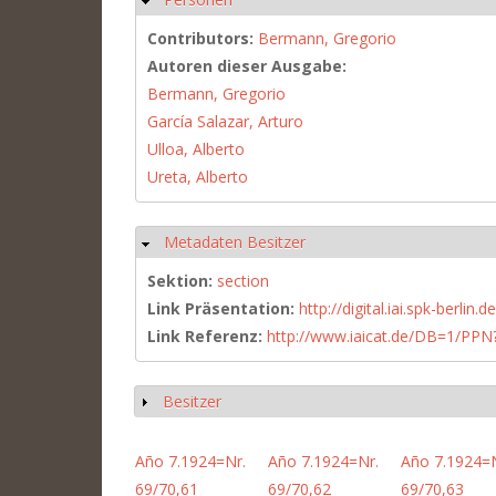
Contributors:
Bermann, Gregorio
Autoren dieser Ausgabe:
Bermann, Gregorio
García Salazar, Arturo
Ulloa, Alberto
Ureta, Alberto
Metadaten Besitzer
Hide
Sektion:
section
Link Präsentation:
http://digital.iai.spk-berli
Link Referenz:
http://www.iaicat.de/DB=1/P
Besitzer
Show
Año 7.1924=Nr.
Año 7.1924=Nr.
Año 7.1924=N
69/70,61
69/70,62
69/70,63