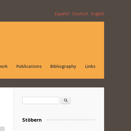
Español
Deutsch
English
work
Publications
Bibliography
Links
Search form
Search
Stöbern