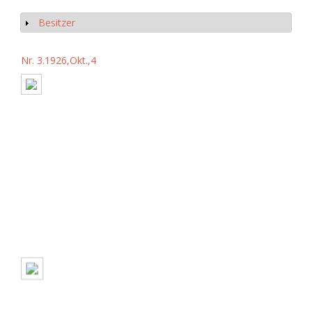
Besitzer
Show
Nr. 3.1926,Okt.,4