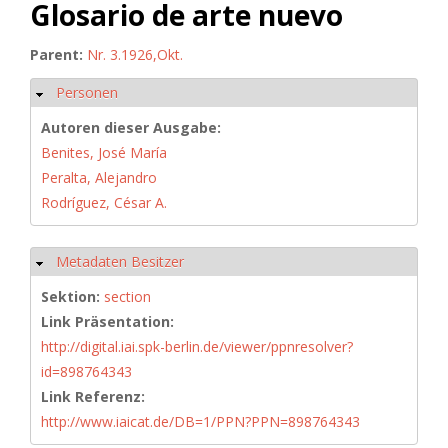
Glosario de arte nuevo
Parent:
Nr. 3.1926,Okt.
Personen
Hide
Autoren dieser Ausgabe:
Benites, José María
Peralta, Alejandro
Rodríguez, César A.
Metadaten Besitzer
Hide
Sektion:
section
Link Präsentation:
http://digital.iai.spk-berlin.de/viewer/ppnresolver?
id=898764343
Link Referenz:
http://www.iaicat.de/DB=1/PPN?PPN=898764343