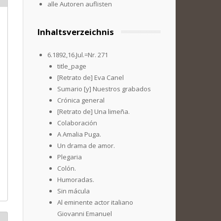
alle Autoren auflisten
Inhaltsverzeichnis
6.1892,16.Jul.=Nr. 271
title_page
[Retrato de] Eva Canel
Sumario [y] Nuestros grabados
Crónica general
[Retrato de] Una limeña.
Colaboración
A Amalia Puga.
Un drama de amor.
Plegaria
Colón.
Humoradas.
Sin mácula
Al eminente actor italiano
Giovanni Emanuel