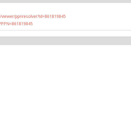
n.de/viewer/ppnresolver?id=861819845
PN?PPN=861819845