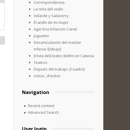
Correspondencia.
La niña del violín.
Velarde y Salaverry.
El anillo de mi mujer.
Agar Eva Infanzón Canel.
Juguetes
Desarticulación del maxilar
inferior [Dibujo]
[Vista del] teatro Bellini en Catania
Teatros
Depués del trabajo. [Cuadro]
colour_checker
Navigation
Recent content
Advanced Search
User login