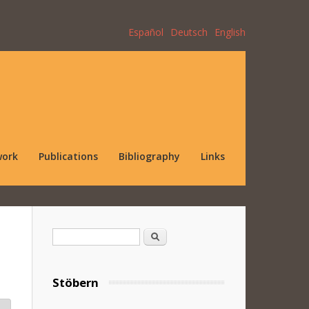
Español
Deutsch
English
work
Publications
Bibliography
Links
Search form
Search
Stöbern