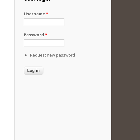
Username
*
Password
*
Request new password