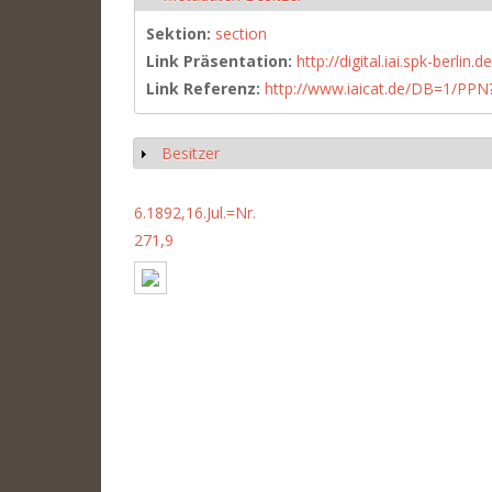
Sektion:
section
Link Präsentation:
http://digital.iai.spk-berli
Link Referenz:
http://www.iaicat.de/DB=1/P
Besitzer
Show
6.1892,16.Jul.=Nr.
271,9