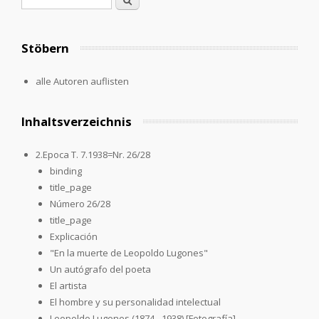
Search form
Stöbern
alle Autoren auflisten
Inhaltsverzeichnis
2.Epoca T. 7.1938=Nr. 26/28
binding
title_page
Número 26/28
title_page
Explicación
"En la muerte de Leopoldo Lugones"
Un autógrafo del poeta
El artista
El hombre y su personalidad intelectual
Leopoldo Lugones (1874 - 1938) [Fotografía]