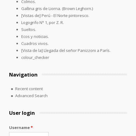
Colmos.
Gallina gris de Liorna. (Brown Leghorn.)
[Vistas de] Perú - El Norte pintoresco.
Logogrifo N° 1, por Z. R.
Sueltos.
Ecos y noticias.
Cuadros vivos.
[Vista de la] Llegada del señor Panizzoni a París.
colour_checker
Navigation
Recent content
Advanced Search
User login
Username
*