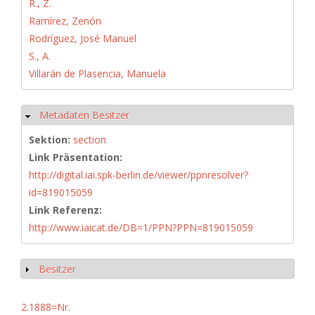
R., Z.
Ramírez, Zenón
Rodríguez, José Manuel
S., A.
Villarán de Plasencia, Manuela
Metadaten Besitzer
Hide
Sektion:
section
Link Präsentation:
http://digital.iai.spk-berlin.de/viewer/ppnresolver?
id=819015059
Link Referenz:
http://www.iaicat.de/DB=1/PPN?PPN=819015059
Besitzer
Show
2.1888=Nr.