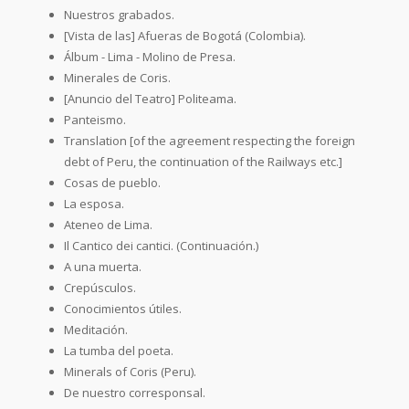
Nuestros grabados.
[Vista de las] Afueras de Bogotá (Colombia).
Álbum - Lima - Molino de Presa.
Minerales de Coris.
[Anuncio del Teatro] Politeama.
Panteismo.
Translation [of the agreement respecting the foreign
debt of Peru, the continuation of the Railways etc.]
Cosas de pueblo.
La esposa.
Ateneo de Lima.
Il Cantico dei cantici. (Continuación.)
A una muerta.
Crepúsculos.
Conocimientos útiles.
Meditación.
La tumba del poeta.
Minerals of Coris (Peru).
De nuestro corresponsal.