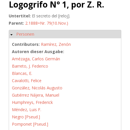
Logogrifo N° 1, por Z. R.
Untertitel:
El secreto del [reloj].
Parent:
2.1888=Nr. 79(10.Nov.)
Personen
Hide
Contributors:
Ramírez, Zenón
Autoren dieser Ausgabe:
Amézaga, Carlos Germán
Barreto, J. Federico
Blancas, E.
Cavalotti, Felice
González, Nicolás Augusto
Gutiérrez Nájera, Manuel
Humphreys, Frederick
Méndez, Luis F.
Negro [Pseud.]
Pomponet [Pseud.]