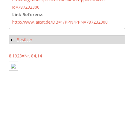
id=787232300
Link Referenz:
http://www.iaicat.de/DB=1/PPN?PPN=787232300
Besitzer
Show
8.1923=Nr. 84,14