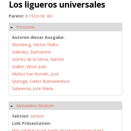
Los ligueros universales
Parent:
8.1923=Nr. 84
Personen
Hide
Autoren dieser Ausgabe:
Blomberg, Héctor Pedro
Galíndez, Bartolomé
Gómez de la Serna, Ramón
Guillot, Víctor Juan
Múñoz San Román, José
Quiroga, Carlos Buenaventura
Salaverría, José María
Metadaten Besitzer
Hide
Sektion:
section
Link Präsentation:
http://digital.iai.spk-berlin.de/viewer/ppnresolver?