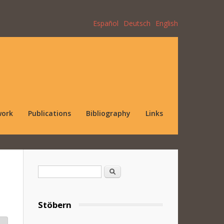
Español
Deutsch
English
work
Publications
Bibliography
Links
Search form
Search
Stöbern