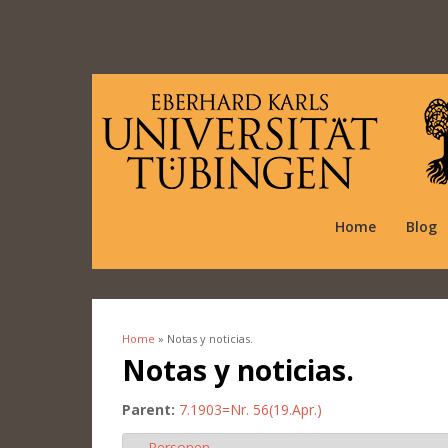
Home
Blog
Home
» Notas y noticias.
You are here
Notas y noticias.
Parent:
7.1903=Nr. 56(19.Apr.)
Personen
Hide