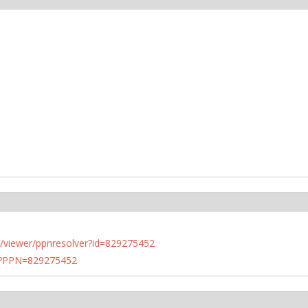
n.de/viewer/ppnresolver?id=829275452
PN?PPN=829275452