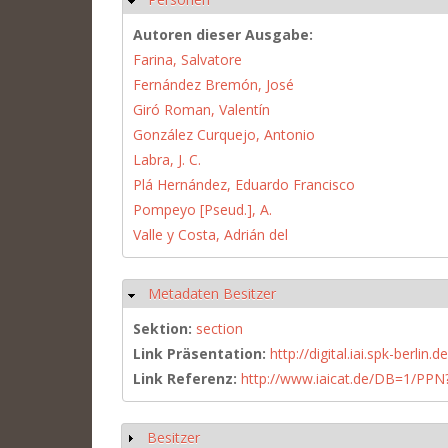
Autoren dieser Ausgabe:
Farina, Salvatore
Fernández Bremón, José
Giró Roman, Valentín
González Curquejo, Antonio
Labra, J. C.
Plá Hernández, Eduardo Francisco
Pompeyo [Pseud.], A.
Valle y Costa, Adrián del
Metadaten Besitzer
Hide
Sektion:
section
Link Präsentation:
http://digital.iai.spk-berli
Link Referenz:
http://www.iaicat.de/DB=1/P
Besitzer
Show