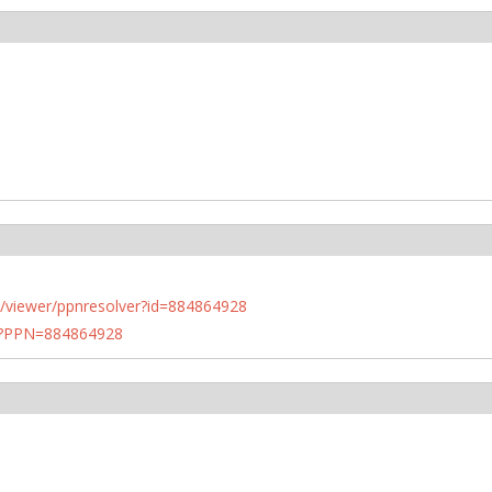
n.de/viewer/ppnresolver?id=884864928
PN?PPN=884864928