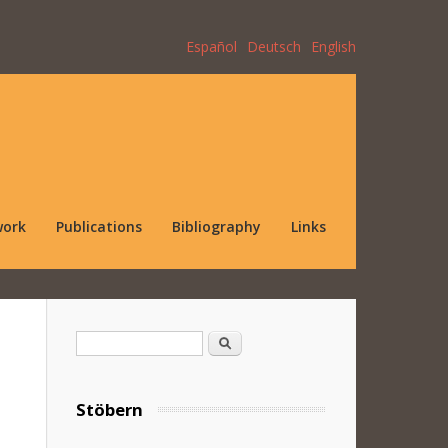
Español
Deutsch
English
work
Publications
Bibliography
Links
Search form
Search
Stöbern