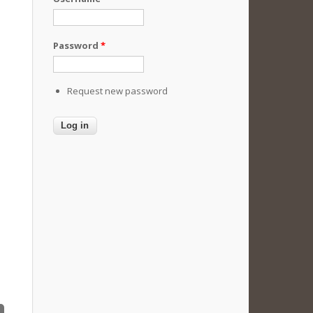
Password
*
Request new password