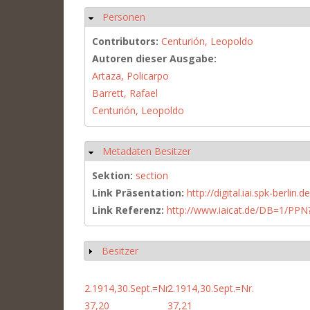
Personen
Hide
Contributors:
Centurión, Leopoldo
Autoren dieser Ausgabe:
Artaza, Policarpo
Barrett, Rafael
Centurión, Leopoldo
Metadaten Besitzer
Hide
Sektion:
section
Link Präsentation:
http://digital.iai.spk-berli
Link Referenz:
http://www.iaicat.de/DB=1/P
Besitzer
Show
2.1914,30.Sept.=Nr.
2.1914,30.Sept.=Nr.
37,20
37,21