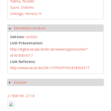
Palma, Ricardo
Sucre, Dolores
Urteaga, Horacio H.
Metadaten Besitzer
Hide
Sektion:
section
Link Präsentation:
http://digital.iai.spk-berlin.de/viewer/ppnresolver?
id=818454717
Link Referenz:
http://www.iaicat.de/DB=1/PPN?PPN=818454717
Besitzer
Show
2.1906=Nr. 27,16