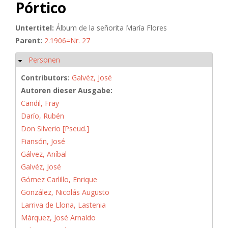
Pórtico
Untertitel:
Álbum de la señorita María Flores
Parent:
2.1906=Nr. 27
Personen
Hide
Contributors:
Galvéz, José
Autoren dieser Ausgabe:
Candil, Fray
Darío, Rubén
Don Silverio [Pseud.]
Fiansón, José
Gálvez, Aníbal
Galvéz, José
Gómez Carlillo, Enrique
González, Nicolás Augusto
Larriva de Llona, Lastenia
Márquez, José Arnaldo