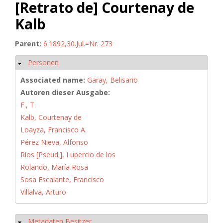
[Retrato de] Courtenay de
Kalb
Parent:
6.1892,30.Jul.=Nr. 273
Personen
Hide
Associated name:
Garay, Belisario
Autoren dieser Ausgabe:
F., T.
Kalb, Courtenay de
Loayza, Francisco A.
Pérez Nieva, Alfonso
Ríos [Pseud.], Lupercio de los
Rolando, María Rosa
Sosa Escalante, Francisco
Villalva, Arturo
Metadaten Besitzer
Hide