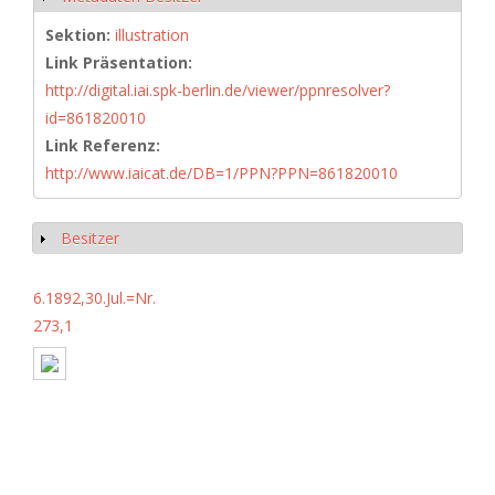
Sektion:
illustration
Link Präsentation:
http://digital.iai.spk-berlin.de/viewer/ppnresolver?
id=861820010
Link Referenz:
http://www.iaicat.de/DB=1/PPN?PPN=861820010
Besitzer
Show
6.1892,30.Jul.=Nr.
273,1