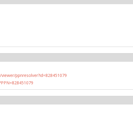
n.de/viewer/ppnresolver?id=828451079
PN?PPN=828451079