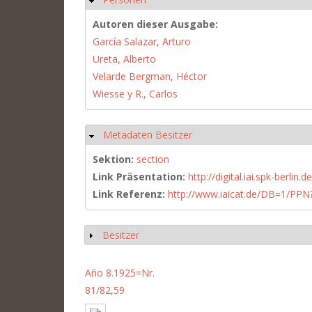
Autoren dieser Ausgabe:
García Salazar, Arturo
Ureta, Alberto
Velarde Bergman, Héctor
Wiesse y R., Carlos
Metadaten Besitzer
Hide
Sektion:
section
Link Präsentation:
http://digital.iai.spk-berli
Link Referenz:
http://www.iaicat.de/DB=1/P
Besitzer
Show
Año 8.1925=Nr.
81/82,59