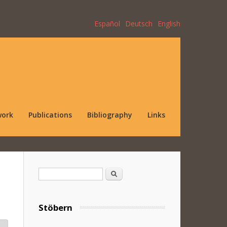
Español
Deutsch
English
work
Publications
Bibliography
Links
Search form
Search
Stöbern