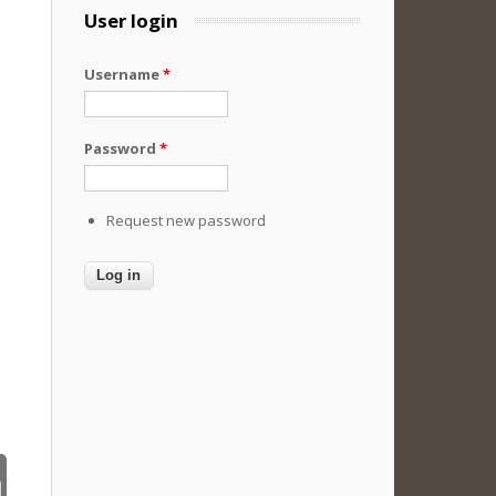
User login
Username
*
Password
*
Request new password