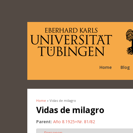
Home
Blog
Home
» Vidas de milagro
You are here
Vidas de milagro
Parent:
Año 8.1925=Nr. 81/82
Personen
Hide