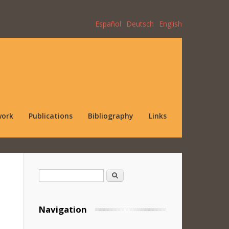
Español
Deutsch
English
work
Publications
Bibliography
Links
Search form
Search
Navigation