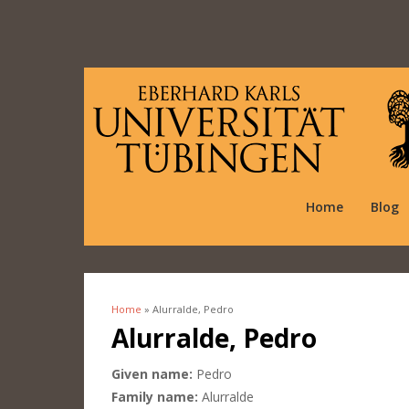
Home
Blog
Home
» Alurralde, Pedro
You are here
Alurralde, Pedro
Given name:
Pedro
Family name:
Alurralde