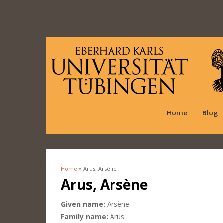
Home
Blog
Home
» Arus, Arsène
You are here
Arus, Arsène
Given name:
Arsène
Family name:
Arus