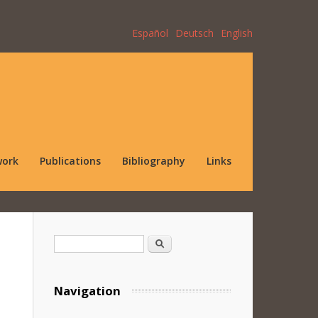
Español
Deutsch
English
work
Publications
Bibliography
Links
Search form
Search
Navigation