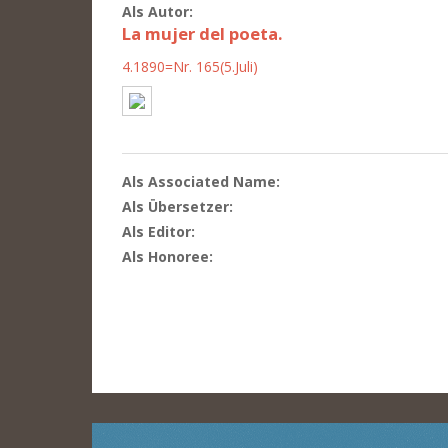
Als Autor:
La mujer del poeta.
4.1890=Nr. 165(5.Juli)
Als Associated Name:
Als Übersetzer:
Als Editor:
Als Honoree: