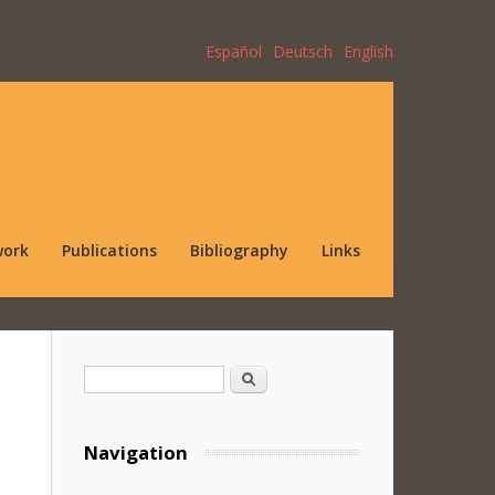
Español
Deutsch
English
work
Publications
Bibliography
Links
Search form
Search
Navigation