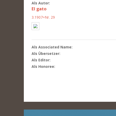
Als Autor:
El gato
3.1907=Nr. 29
Als Associated Name:
Als Übersetzer:
Als Editor:
Als Honoree: