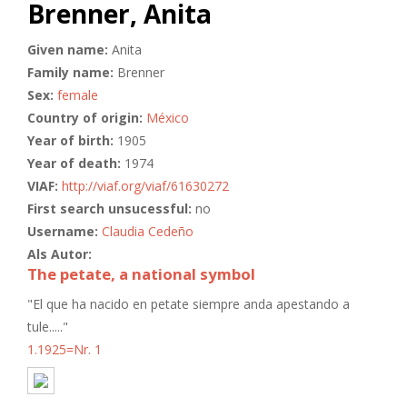
Brenner, Anita
Given name:
Anita
Family name:
Brenner
Sex:
female
Country of origin:
México
Year of birth:
1905
Year of death:
1974
VIAF:
http://viaf.org/viaf/61630272
First search unsucessful:
no
Username:
Claudia Cedeño
Als Autor:
The petate, a national symbol
"El que ha nacido en petate siempre anda apestando a
tule....."
1.1925=Nr. 1