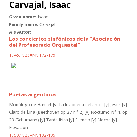
Carvajal, Isaac
Given name:
Isaac
Family name:
Carvajal
Als Autor:
Los conciertos sinfónicos de la "Asociación
del Profesorado Orquestal"
T. 45.1923=Nr. 172-175
Poetas argentinos
Monólogo de Hamlet [y] La luz buena del amor [y] Jesús [y]
Claro de luna (Beethoven op 27 N° 2) [y] Nocturno N° 4, op
23 (Schumann) [y] Tarde lírica [y] Silencio [y] Noche [y]
Elevación
T. 50.1925=Nr. 192-195