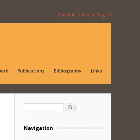
Español
Deutsch
English
work
Publications
Bibliography
Links
Search form
Search
Navigation