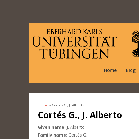
Home
Blog
Home
» Cortés G., J. Alberto
You are here
Cortés G., J. Alberto
Given name:
J. Alberto
Family name:
Cortés G.