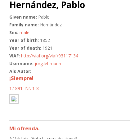
Hernández, Pablo
Given name:
Pablo
Family name:
Hernández
Sex:
male
Year of birth:
1852
Year of death:
1921
VIAF:
http://viaf.org/viaf/93117134
Username:
jörg.lehmann
Als Autor:
¡Siempre!
1.1891=Nr. 1-8
Mi ofrenda.
A Valdivia. (Ante la cuna del ángel).