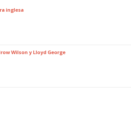
ura inglesa
drow Wilson y Lloyd George