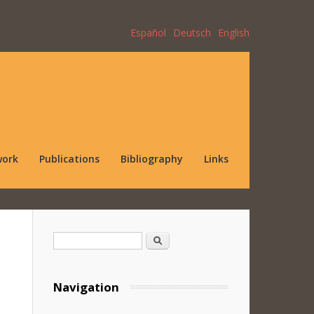
Español
Deutsch
English
work
Publications
Bibliography
Links
Search form
Search
Navigation