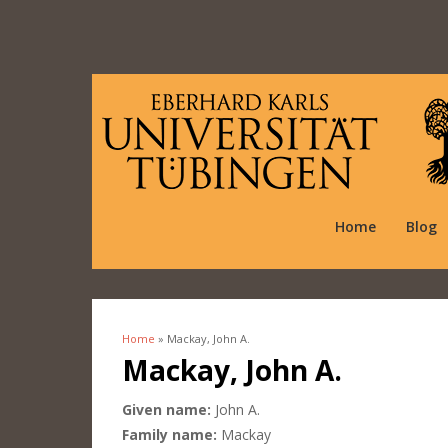
Home
Blog
Home
» Mackay, John A.
You are here
Mackay, John A.
Given name:
John A.
Family name:
Mackay