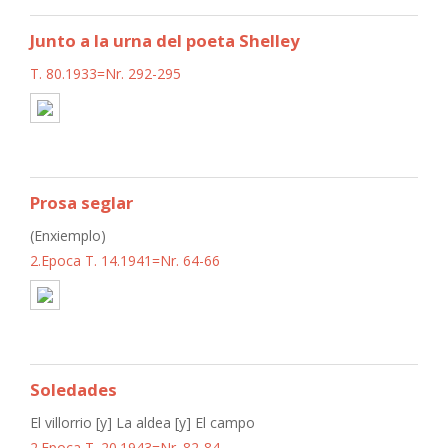
Junto a la urna del poeta Shelley
T. 80.1933=Nr. 292-295
Prosa seglar
(Enxiemplo)
2.Epoca T. 14.1941=Nr. 64-66
Soledades
El villorrio [y] La aldea [y] El campo
2.Epoca T. 20.1943=Nr. 82-84