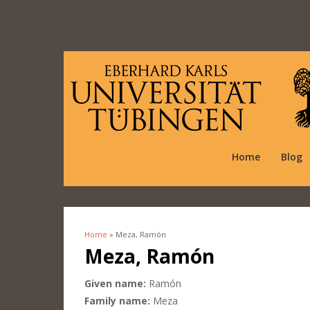
Home
Blog
Home
» Meza, Ramón
You are here
Meza, Ramón
Given name:
Ramón
Family name:
Meza