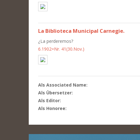
La Biblioteca Municipal Carnegie.
¿La perderemos?
6.1902=Nr. 41(30.Nov.)
Als Associated Name:
Als Übersetzer:
Als Editor:
Als Honoree: