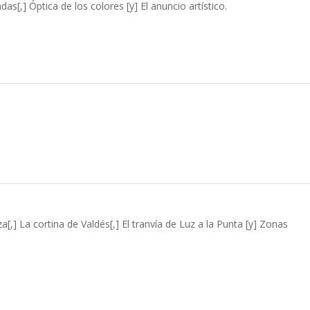
as[,] Óptica de los colores [y] El anuncio artístico.
a[,] La cortina de Valdés[,] El tranvía de Luz a la Punta [y] Zonas