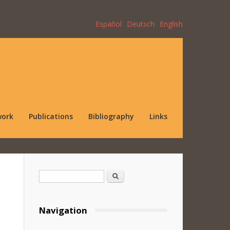
Español
Deutsch
English
work
Publications
Bibliography
Links
Search form
Search
Navigation