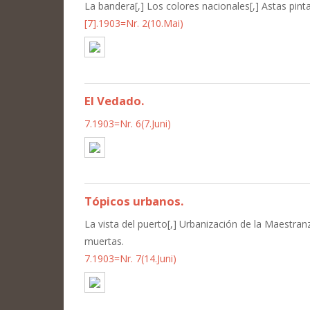
La bandera[,] Los colores nacionales[,] Astas pintad
[7].1903=Nr. 2(10.Mai)
El Vedado.
7.1903=Nr. 6(7.Juni)
Tópicos urbanos.
La vista del puerto[,] Urbanización de la Maestranz
muertas.
7.1903=Nr. 7(14.Juni)