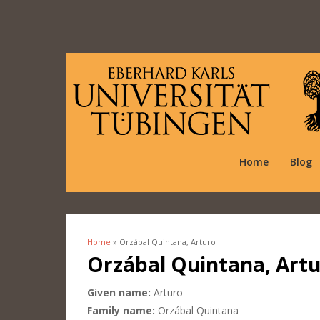
Home
Blog
Home
» Orzábal Quintana, Arturo
You are here
Orzábal Quintana, Art
Given name:
Arturo
Family name:
Orzábal Quintana