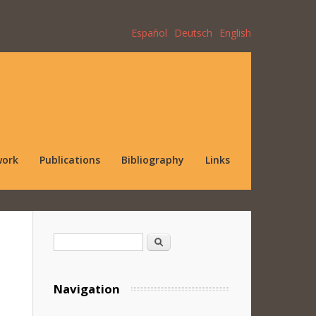
Español
Deutsch
English
work
Publications
Bibliography
Links
Search form
Search
Navigation