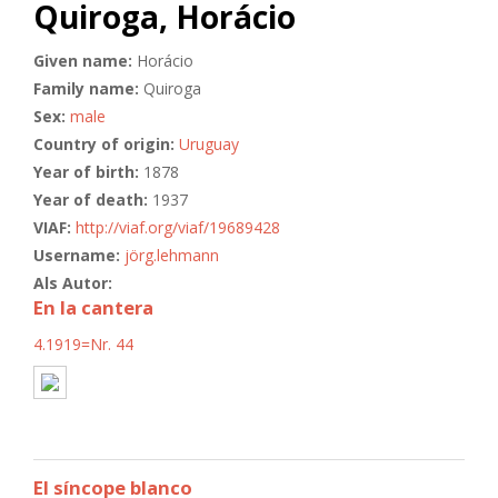
Quiroga, Horácio
Given name:
Horácio
Family name:
Quiroga
Sex:
male
Country of origin:
Uruguay
Year of birth:
1878
Year of death:
1937
VIAF:
http://viaf.org/viaf/19689428
Username:
jörg.lehmann
Als Autor:
En la cantera
4.1919=Nr. 44
El síncope blanco