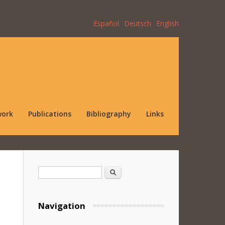
Español
Deutsch
English
work
Publications
Bibliography
Links
Search form
Search
Navigation