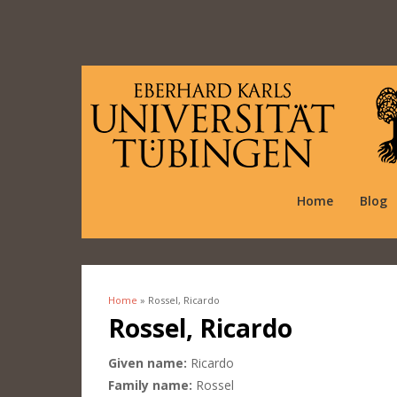
Home
Blog
Home
» Rossel, Ricardo
You are here
Rossel, Ricardo
Given name:
Ricardo
Family name:
Rossel