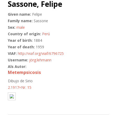
Sassone, Felipe
Given name:
Felipe
Family name:
Sassone
Sex:
male
Country of origin:
Perú
Year of birth:
1884
Year of death:
1959
VIAF:
http://viaf.org/viaf/6796725
Username:
jörg.lehmann
Als Autor:
Metempsicosis
Dibujo de Sirio
2.1917=Nr. 15