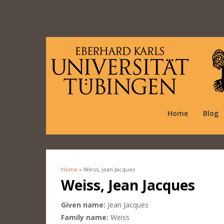
Home
Blog
Home
» Weiss, Jean Jacques
You are here
Weiss, Jean Jacques
Given name:
Jean Jacques
Family name:
Weiss