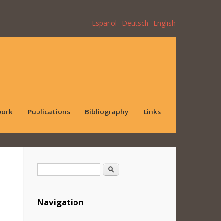
Español
Deutsch
English
work
Publications
Bibliography
Links
Search form
Search
Navigation