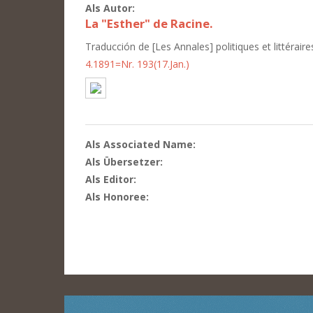
Als Autor:
La "Esther" de Racine.
Traducción de [Les Annales] politiques et littéraire
4.1891=Nr. 193(17.Jan.)
Als Associated Name:
Als Übersetzer:
Als Editor:
Als Honoree: