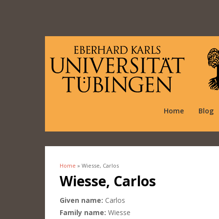
Home
Blog
Home
» Wiesse, Carlos
You are here
Wiesse, Carlos
Given name:
Carlos
Family name:
Wiesse