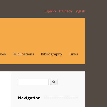
Español
Deutsch
English
work
Publications
Bibliography
Links
Search form
Search
Navigation