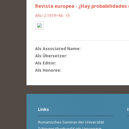
Revista europea - ¿Hay probabilidades
Año 2.1919=Nr. 15
Als Associated Name:
Als Übersetzer:
Als Editor:
Als Honoree:
Links
Romanisches Seminar der Universität
Tübingen Eberhard Karls Universität