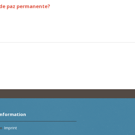
 de paz permanente?
Information
Imprint