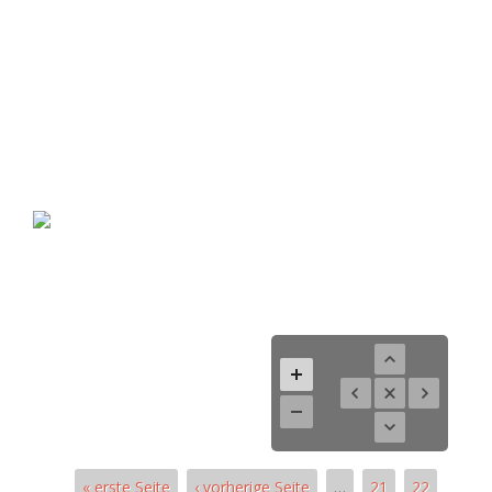
« erste Seite
‹ vorherige Seite
…
21
22