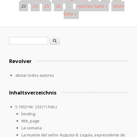
23
24
25
26
…
nächste Seite ›
letzte
Seite »
Páginas
Formulario de búsqueda
Buscar
Revolver
alistar todos autores
Inhaltsverzeichnis
5.1932=Nr. 232(11.Feb.)
binding
title_page
La semana
La muerte del señor Augusto B. Leguía, expresidente de