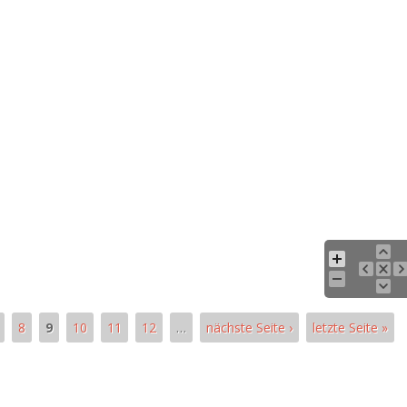
8
9
10
11
12
…
nächste Seite ›
letzte Seite »