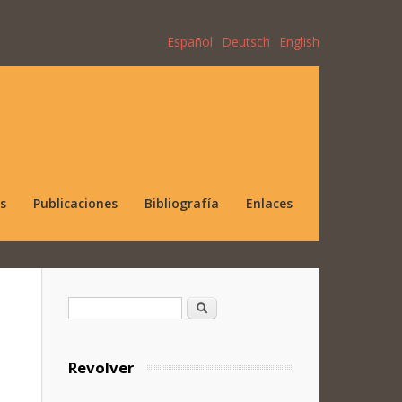
Español
Deutsch
English
s
Publicaciones
Bibliografía
Enlaces
Formulario de búsqueda
Buscar
Revolver