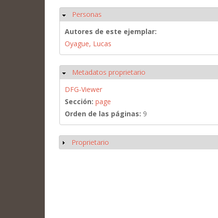
Personas
Ocultar
Autores de este ejemplar:
Oyague, Lucas
Metadatos proprietario
Ocultar
DFG-Viewer
Sección:
page
Orden de las páginas:
9
Proprietario
Mostrar