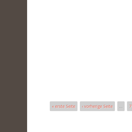
« erste Seite
‹ vorherige Seite
…
7
Páginas