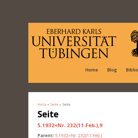
Home
Blog
Bibli
Inicio
»
Seite
» Seite
Se encuentra usted aquí
Seite
5.1932=Nr. 232(11.Feb.),9
Parent:
5.1932=Nr. 232(11.Feb.)