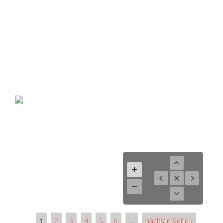
1
2
3
4
5
6
…
nächste Seite ›