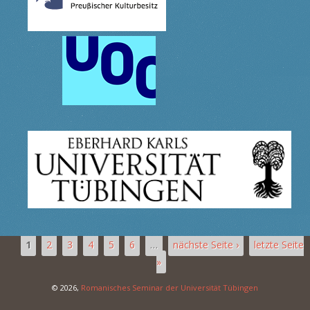
1
2
3
4
5
6
…
nächste Seite ›
letzte Seite
»
© 2026,
Romanisches Seminar der Universität Tübingen