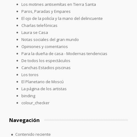
Los motines antisemítas en Tierra Santa
Paros, Paradas y Empares
El ojo de la policía y la mano del delincuente
Charlas telefónicas
Laura se Casa
Notas sociales del gran mundo
Opiniones y comentarios
Para la dueña de casa - Modernas tendencias
De todos los espectáculos
Canchas Estadios piscinas
Los toros
El Planetario de Moscú
La página de los artistas
binding
colour_checker
Navegación
Contenido reciente