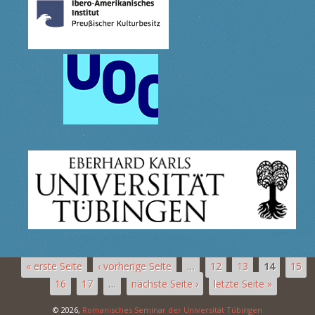
« erste Seite
‹ vorherige Seite
…
12
13
14
15
16
17
…
nächste Seite ›
letzte Seite »
© 2026,
Romanisches Seminar der Universität Tübingen