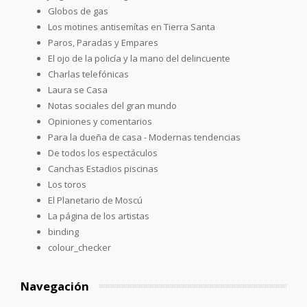
Globos de gas
Los motines antisemítas en Tierra Santa
Paros, Paradas y Empares
El ojo de la policía y la mano del delincuente
Charlas telefónicas
Laura se Casa
Notas sociales del gran mundo
Opiniones y comentarios
Para la dueña de casa - Modernas tendencias
De todos los espectáculos
Canchas Estadios piscinas
Los toros
El Planetario de Moscú
La página de los artistas
binding
colour_checker
Navegación