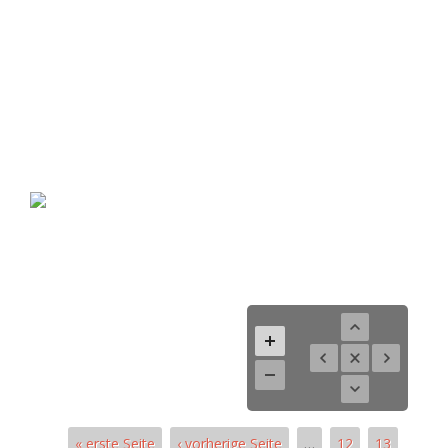
« erste Seite
‹ vorherige Seite
…
12
13