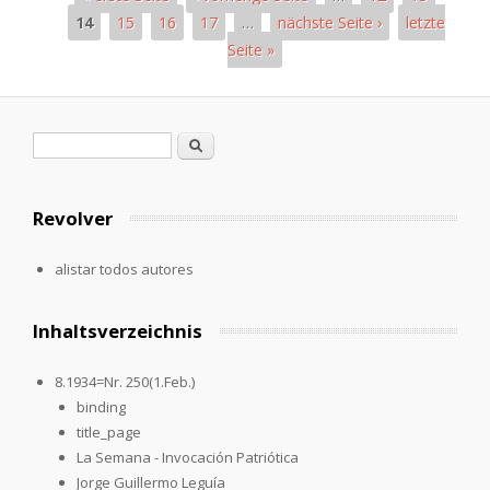
14
15
16
17
…
nächste Seite ›
letzte
Seite »
Páginas
Formulario de búsqueda
Buscar
Revolver
alistar todos autores
Inhaltsverzeichnis
8.1934=Nr. 250(1.Feb.)
binding
title_page
La Semana - Invocación Patriótica
Jorge Guillermo Leguía