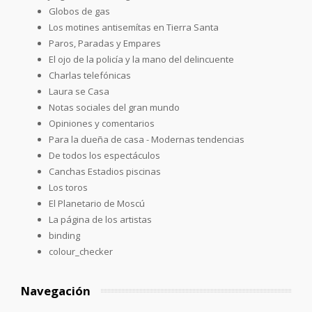
Globos de gas
Los motines antisemítas en Tierra Santa
Paros, Paradas y Empares
El ojo de la policía y la mano del delincuente
Charlas telefónicas
Laura se Casa
Notas sociales del gran mundo
Opiniones y comentarios
Para la dueña de casa - Modernas tendencias
De todos los espectáculos
Canchas Estadios piscinas
Los toros
El Planetario de Moscú
La página de los artistas
binding
colour_checker
Navegación