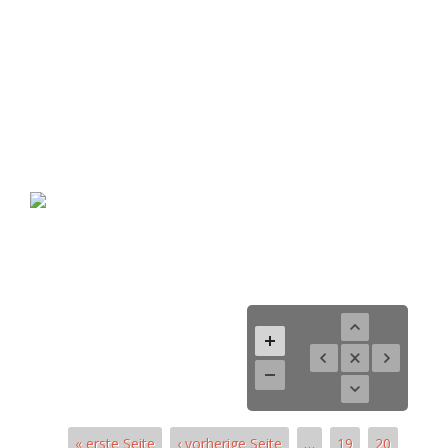
« erste Seite
‹ vorherige Seite
…
19
20