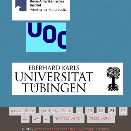
« erste Seite
‹ vorherige Seite
…
19
20
21
22
23
24
…
nächste Seite ›
letzte Seite »
© 2026,
Romanisches Seminar der Universität Tübingen