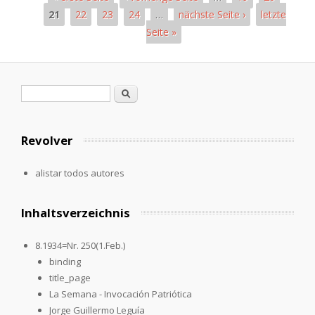
21
22
23
24
…
nächste Seite ›
letzte
Seite »
Páginas
Formulario de búsqueda
Buscar
Revolver
alistar todos autores
Inhaltsverzeichnis
8.1934=Nr. 250(1.Feb.)
binding
title_page
La Semana - Invocación Patriótica
Jorge Guillermo Leguía