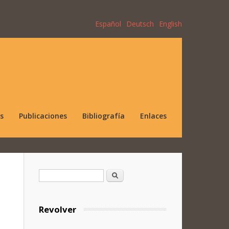
Español
Deutsch
English
s
Publicaciones
Bibliografía
Enlaces
Formulario de búsqueda
Buscar
Revolver