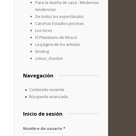
Para la dueña de casa - Modernas
tendencias
De todos los espectáculos
Canchas Estadios piscinas
Los toros
El Planetario de Moscú
La página de los artistas
binding
colour_checker
Navegación
Contenido reciente
Búsqueda avanzada
Inicio de sesión
Nombre de usuario
*