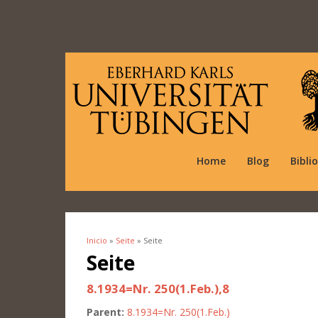
Home
Blog
Bibli
Inicio
»
Seite
» Seite
Se encuentra usted aquí
Seite
8.1934=Nr. 250(1.Feb.),8
Parent:
8.1934=Nr. 250(1.Feb.)