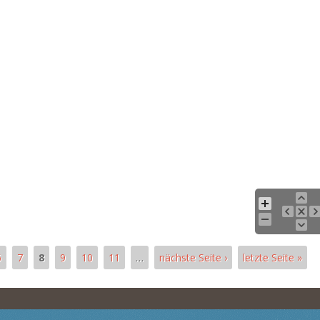
6
7
8
9
10
11
…
nächste Seite ›
letzte Seite »