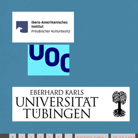
1
2
3
4
5
6
…
nächste Seite ›
letzte Seite