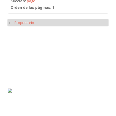
Sección:
page
Orden de las páginas:
1
Proprietario
Mostrar