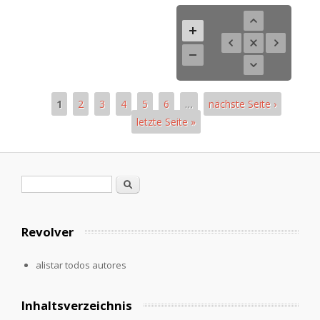
1
2
3
4
5
6
…
nächste Seite ›
letzte Seite »
Páginas
Formulario de búsqueda
Buscar
Revolver
alistar todos autores
Inhaltsverzeichnis