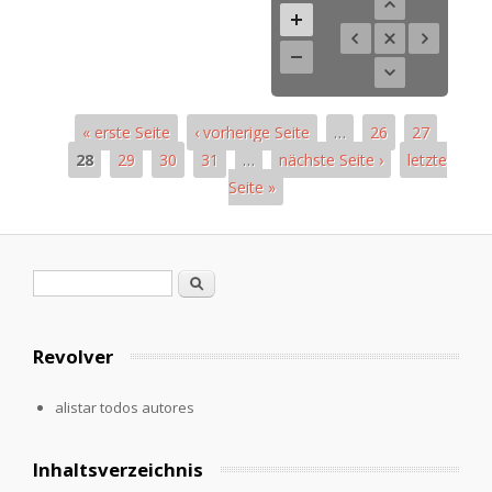
« erste Seite
‹ vorherige Seite
…
26
27
28
29
30
31
…
nächste Seite ›
letzte
Seite »
Páginas
Formulario de búsqueda
Buscar
Revolver
alistar todos autores
Inhaltsverzeichnis