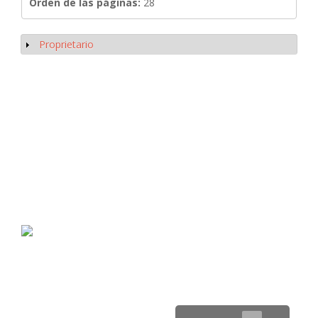
Orden de las páginas:
28
Proprietario
Mostrar