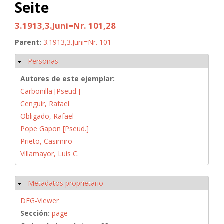
Seite
3.1913,3.Juni=Nr. 101,28
Parent:
3.1913,3.Juni=Nr. 101
Personas
Ocultar
Autores de este ejemplar:
Carbonilla [Pseud.]
Cenguir, Rafael
Obligado, Rafael
Pope Gapon [Pseud.]
Prieto, Casimiro
Villamayor, Luis C.
Metadatos proprietario
Ocultar
DFG-Viewer
Sección:
page