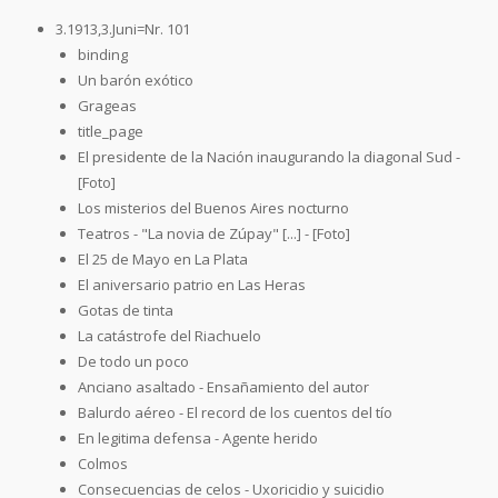
3.1913,3.Juni=Nr. 101
binding
Un barón exótico
Grageas
title_page
El presidente de la Nación inaugurando la diagonal Sud -
[Foto]
Los misterios del Buenos Aires nocturno
Teatros - "La novia de Zúpay" [...] - [Foto]
El 25 de Mayo en La Plata
El aniversario patrio en Las Heras
Gotas de tinta
La catástrofe del Riachuelo
De todo un poco
Anciano asaltado - Ensañamiento del autor
Balurdo aéreo - El record de los cuentos del tío
En legitima defensa - Agente herido
Colmos
Consecuencias de celos - Uxoricidio y suicidio